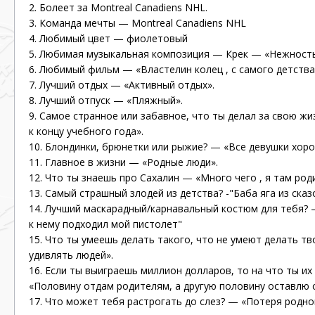
2. Болеет за Montreal Canadiens NHL.
3. Команда мечты — Montreal Canadiens NHL
4. Любимый цвет — фиолетовый
5. Любимая музыкальная композиция — Крек — «Нежност
6. Любимый фильм — «Властелин колец , с самого детства
7. Лучший отдых — «Активный отдых».
8. Лучший отпуск — «Пляжный».
9. Самое странное или забавное, что ты делал за свою ж
к концу учебного года».
10. Блондинки, брюнетки или рыжие? — «Все девушки хоро
11. Главное в жизни — «Родные люди».
12. Что ты знаешь про Сахалин — «Много чего , я там род
13. Самый страшный злодей из детства? -"Баба яга из сказ
14. Лучший маскарадный/карнавальный костюм для тебя?
к нему подходил мой пистолет"
15. Что ты умеешь делать такого, что не умеют делать т
удивлять людей».
16. Если ты выиграешь миллион долларов, то на что ты и
«Половину отдам родителям, а другую половину оставлю с
17. Что может тебя растрогать до слез? — «Потеря родно