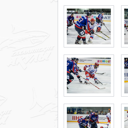
Дивизион Серебряный
Академия СКА
АКМ-Юниор
Амурские Тигры
Красная Машина-Юниор
Крылья Советов
МХК Динамо-Карелия
МХК Спартак-МАХ
Сахалинские Акулы
СМО МХК Атлант
Тайфун
ХК Капитан