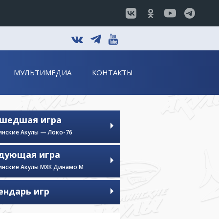
t
v
y
МУЛЬТИМЕДИА
КОНТАКТЫ
шедшая игра
инские Акулы — Локо-76
дующая игра
инские Акулы МХК Динамо М
ендарь игр