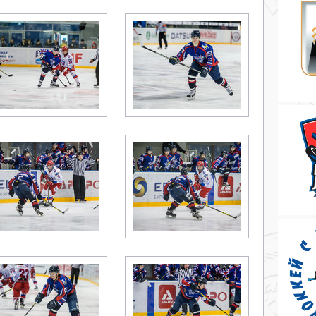
Дивизион Серебряный
АКМ-Новомосковск
Красноярские Рыси
Ладья
Локо-76
МХК Молот
Реактор
Сибирские Cнайперы
Снежные Барсы
Спутник Ал
Тюменский Легион