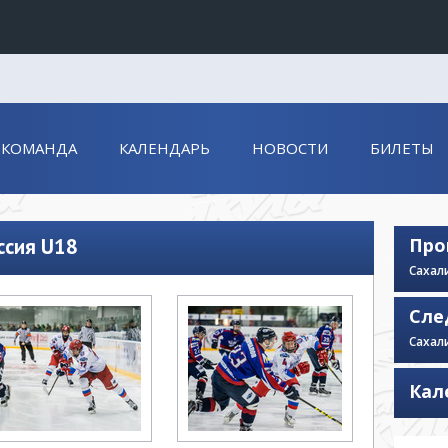
Конференция «Восток»
Дивизион Золотой
КОМАНДА
КАЛЕНДАРЬ
НОВОСТИ
БИЛЕТЫ
Авто
рансляции
Белые Медведи
ты
Ирбис
ссия U18
Про
ые трансляции
Кузнецкие Медведи
Сахал
Мамонты Югры
Сле
т-магазин
Омские Ястребы
Сахал
ение МХЛ
Стальные Лисы
Кал
Толпар
Чайка