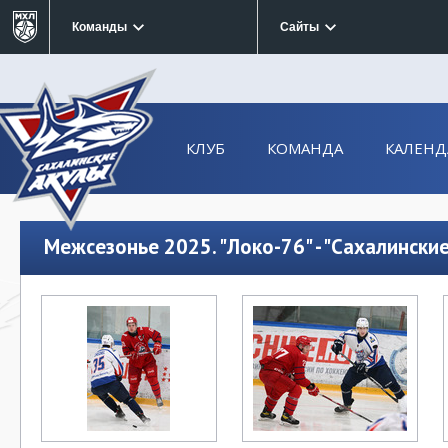
Команды
Сайты
КЛУБ
КОМАНДА
КАЛЕНД
Межсезонье 2025. "Локо-76" - "Сахалински