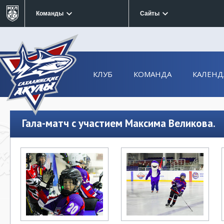
Команды
Сайты
КЛУБ
КОМАНДА
КАЛЕНД
Гала-матч с участием Максима Великова.