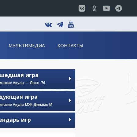
t
v
y
МУЛЬТИМЕДИА
КОНТАКТЫ
шедшая игра
инские Акулы — Локо-76
дующая игра
инские Акулы МХК Динамо М
ендарь игр