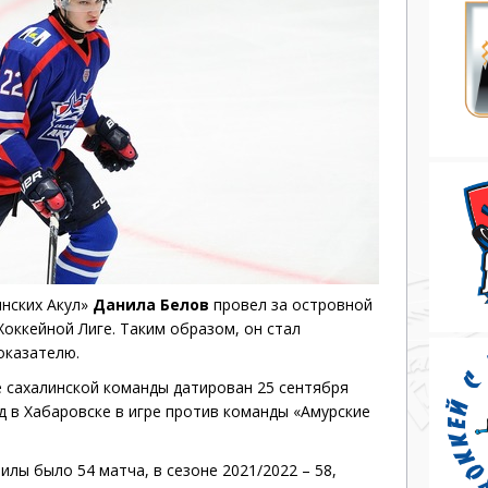
Дивизион Серебряный
АКМ-Новомосковск
Красноярские Рыси
Ладья
Локо-76
МХК Молот
Реактор
нских Акул»
Данила Белов
провел за островной
Сибирские Cнайперы
оккейной Лиге. Таким образом, он стал
Снежные Барсы
оказателю.
Спутник Ал
 сахалинской команды датирован 25 сентября
ед в Хабаровске в игре против команды «Амурские
Тюменский Легион
илы было 54 матча, в сезоне 2021/2022 – 58,