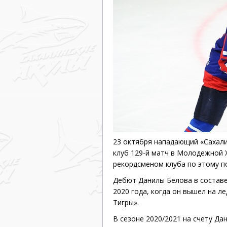
Дивизион Серебряный
Академия СКА
АКМ-Юниор
Амурские Тигры
Красная Машина-Юниор
Крылья Советов
МХК Динамо-Карелия
23 октября нападающий «Сахали
МХК Спартак-МАХ
клуб 129-й матч в Молодежной Х
Сахалинские Акулы
рекордсменом клуба по этому п
СМО МХК Атлант
Дебют Данилы Белова в составе
2020 года, когда он вышел на л
Тайфун
Тигры».
ХК Капитан
В сезоне 2020/2021 на счету Дан