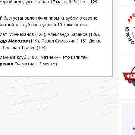
одной игры, уже сыграв 17 матчей. Всего – 129
й был установлен Филиппом Кнаубом в сезоне
 матчей за клуб преодолели 10 хоккеистов.
ат Миннеханов (126), Александр Баранов (126),
ндр Морозов
(119), Павел Самсыкин (115), Денис
, Ярослав Ткачев (104).
ение в клуб «100+ матчей» – это капитан
аренко
(94 матча, 13 место).