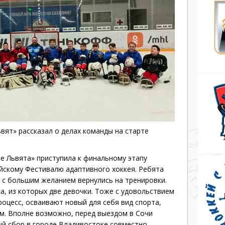
Дивизион Серебряный
АКМ-Новомосковск
Красноярские Рыси
Ладья
Локо-76
МХК Молот
Реактор
вят» рассказал о делах команды на старте
Сибирские Cнайперы
ие Львята» приступила к финальному этапу
Снежные Барсы
йскому Фестивалю адаптивного хоккея. Ребята
Спутник Ал
, с большим желанием вернулись на тренировки.
а, из которых две девочки. Тоже с удовольствием
Тюменский Легион
оцесс, осваивают новый для себя вид спорта,
м. Вполне возможно, перед выездом в Сочи
ый
сбор в городе Владивостоке совместно