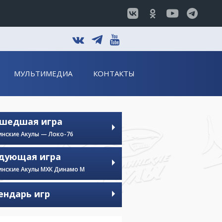
t
v
y
МУЛЬТИМЕДИА
КОНТАКТЫ
шедшая игра
инские Акулы — Локо-76
дующая игра
инские Акулы МХК Динамо М
ендарь игр