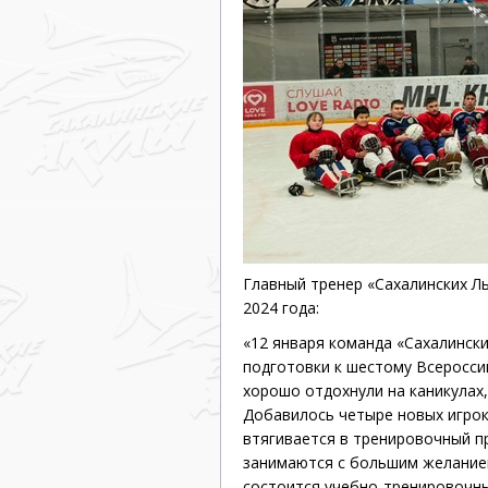
Дивизион Серебряный
Академия СКА
АКМ-Юниор
Амурские Тигры
Красная Машина-Юниор
Крылья Советов
МХК Динамо-Карелия
Главный тренер «Сахалинских Ль
МХК Спартак-МАХ
2024 года:
«12 января команда «Сахалинск
Сахалинские Акулы
подготовки к шестому Всеросси
СМО МХК Атлант
хорошо отдохнули на каникулах
Добавилось четыре новых игрок
Тайфун
втягивается в тренировочный пр
ХК Капитан
занимаются с большим желание
состоится
учебно‐тренировочн